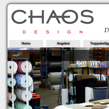
Home
Angebot
Treppebeläg
SHOP